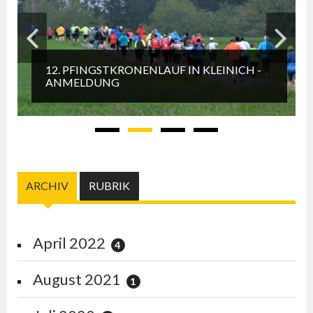
12. PFINGSTKRONENLAUF IN KLEINICH -
Zurück
Weiter
ANMELDUNG
(AKTIVER REITER)
ARCHIV
RUBRIK
April 2022
4
August 2021
1