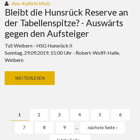
Ann-Kathrin Molz
Bleibt die Hunsrück Reserve an
der Tabellenspitze? - Auswärts
gegen den Aufsteiger
TuS Weibern - HSG Hunsrück II
Sonntag, 29.09.2019, 15:00 Uhr - Robert-Wolff-Halle,
Weibern
WEITERLESEN
Seiten
1
2
3
4
5
6
7
8
9
…
nächste Seite ›