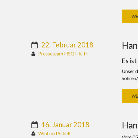
WE
Han
22. Februar 2018
Presseteam HSG I-K-H
Es is
​Unser 
Sohren/
WE
Hand
16. Januar 2018
Winfried Schell
Vom 05.