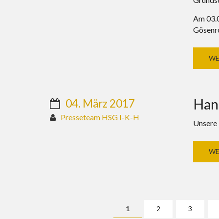
Am 03.0
Gösenro
WE
Han
04. März 2017
Presseteam HSG I-K-H
Unsere 
WE
Seiten
1
2
3