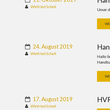
Winfried Schell
Unser d
WE
Hand
24. August 2019
Winfried Schell
Hallo l
Handbal
WE
HVR-
17. August 2019
Winfried Schell