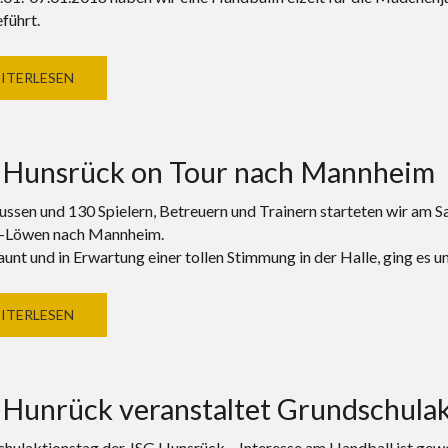
führt.
ITERLESEN
 Hunsrück on Tour nach Mannheim
ussen und 130 Spielern, Betreuern und Trainern starteten wir am S
-Löwen nach Mannheim.
aunt und in Erwartung einer tollen Stimmung in der Halle, ging es u
ITERLESEN
 Hunrück veranstaltet Grundschulak
hulaktionstag der JSG Hunsrück – Interesse am Handball ist gew