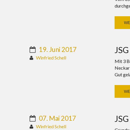
durchge
WE
JSG
19. Juni 2017
Winfried Schell
Mit 3 B
Neckar
Gut gel
WE
JSG
07. Mai 2017
Winfried Schell
Grundsc