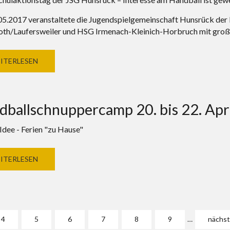
5.2017 veranstaltete die Jugendspielgemeinschaft Hunsrück der
th/Laufersweiler und HSG Irmenach-Kleinich-Horbruch mit gro
ITERLESEN
dballschnuppercamp 20. bis 22. Apr
Idee - Ferien "zu Hause"
ITERLESEN
4
5
6
7
8
9
…
nächst