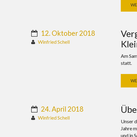
WE
Verg
12. Oktober 2018
Klei
Winfried Schell
Am Sams
statt.
WE
Übe
24. April 2018
Winfried Schell
Unser d
Jahre m
und in 