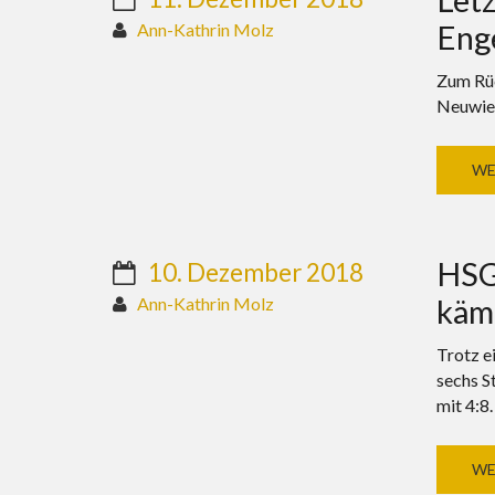
Enge
Ann-Kathrin Molz
Zum Rüc
Neuwied
WE
HSG 
10. Dezember 2018
käm
Ann-Kathrin Molz
Trotz e
sechs S
mit 4:8.
WE