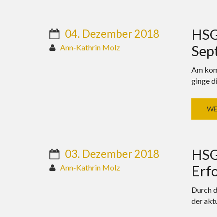
HSG 
04. Dezember 2018
Sept
Ann-Kathrin Molz
Am komm
ginge d
WE
HSG
03. Dezember 2018
Erfo
Ann-Kathrin Molz
Durch d
der aktu