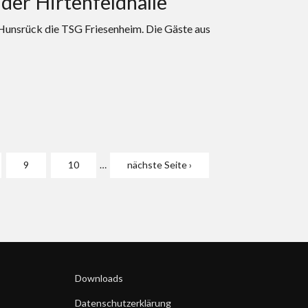
 der Hirtenfeldhalle
unsrück die TSG Friesenheim. Die Gäste aus
9
10
…
nächste Seite ›
Downloads
Datenschutzerklärung