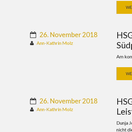
WE
HSG 
26. November 2018
Südp
Ann-Kathrin Molz
Am komm
WE
HSG 
26. November 2018
Leis
Ann-Kathrin Molz
Dunja J
nicht di