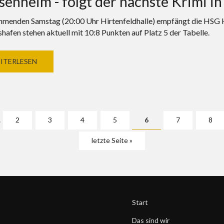
senheim - folgt der nächste Krimi in
enden Samstag (20:00 Uhr Hirtenfeldhalle) empfängt die HSG H
hafen stehen aktuell mit 10:8 Punkten auf Platz 5 der Tabelle.
ITERLESEN
…
2
3
4
5
6
7
8
letzte Seite »
Start
Das sind wir