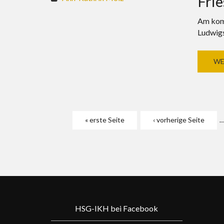
Frie
Am komm
Ludwigs
WE
Seiten
« erste Seite
‹ vorherige Seite
HSG-IKH bei Facebook