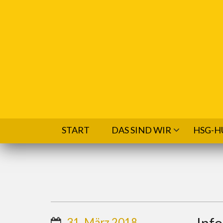
Direkt zum Inhalt
START
DAS SIND WIR
HSG-H
Info
31. März 2018