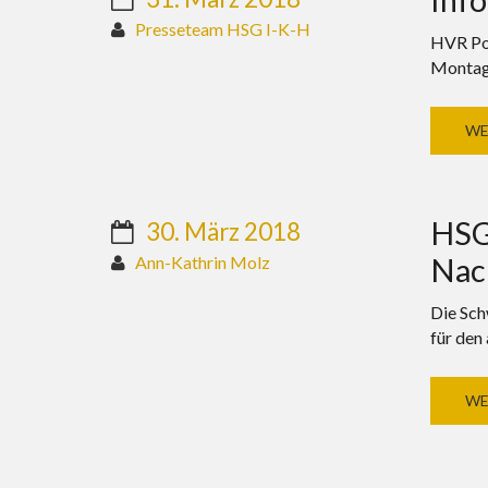
Presseteam HSG I-K-H
HVR Pok
Montag,
WE
HSG 
30. März 2018
Nac
Ann-Kathrin Molz
Die Sch
für den
WE