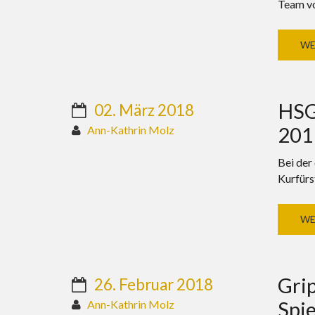
Team vo
WE
HSG
02. März 2018
2017
Ann-Kathrin Molz
Bei der
Kurfürs
WE
Gri
26. Februar 2018
Spi
Ann-Kathrin Molz