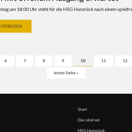
tag um 18:00 Uhr steht für die HSG Hunsrück nach einem spielf
ITERLESEN
6
7
8
9
10
11
12
letzte Seite »
Start
Das sind wir
HSG Hunsrück