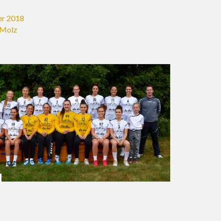
er 2018
 Molz