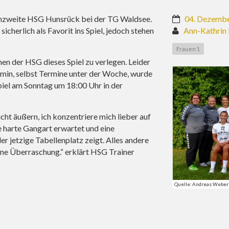
zweite HSG Hunsrück bei der TG Waldsee.
04. Dezemb
cherlich als Favorit ins Spiel, jedoch stehen
Ann-Kathrin
Frauen 1
en der HSG dieses Spiel zu verlegen. Leider
rmin, selbst Termine unter der Woche, wurde
iel am Sonntag um 18:00 Uhr in der
ht äußern, ich konzentriere mich lieber auf
ne harte Gangart erwartet und eine
er jetzige Tabellenplatz zeigt. Alles andere
eine Überraschung.“ erklärt HSG Trainer
Quelle: Andreas Weber