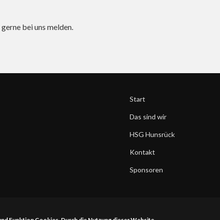
 gerne bei uns melden.
Start
Das sind wir
HSG Hunsrück
Kontakt
Sponsoren
 und Funktion Cookies. Durch die Nutzung dieser Website