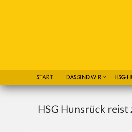
Direkt zum Inhalt
START
DAS SIND WIR
HSG-H
HSG Hunsrück reist 