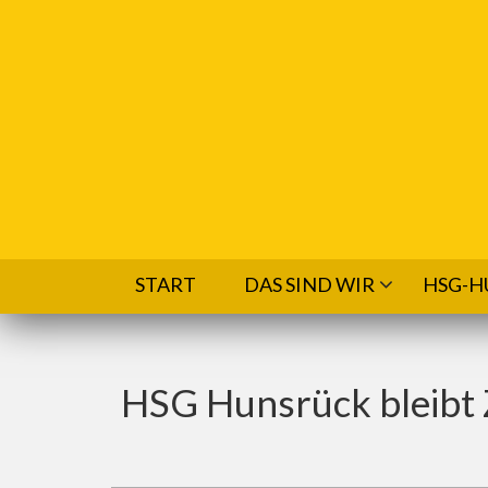
Direkt zum Inhalt
START
DAS SIND WIR
HSG-H
HSG Hunsrück bleibt Z