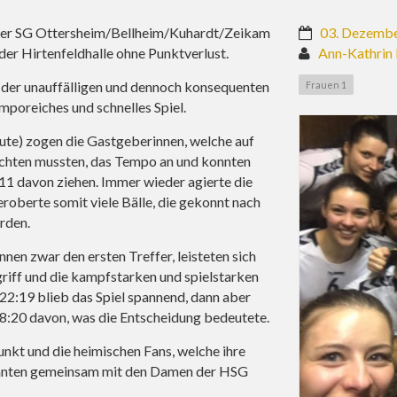
iger SG Ottersheim/Bellheim/Kuhardt/Zeikam
03. Dezemb
 der Hirtenfeldhalle ohne Punktverlust.
Ann-Kathrin
g der unauffälligen und dennoch konsequenten
Frauen 1
emporeiches und schnelles Spiel.
ute) zogen die Gastgeberinnen, welche auf
zichten mussten, das Tempo an und konnten
8:11 davon ziehen. Immer wieder agierte die
oberte somit viele Bälle, die gekonnt nach
rden.
en zwar den ersten Treffer, leisteten sich
griff und die kampfstarken und spielstarken
22:19 blieb das Spiel spannend, dann aber
28:20 davon, was die Entscheidung bedeutete.
kt und die heimischen Fans, welche ihre
onnten gemeinsam mit den Damen der HSG