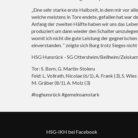
„Eine sehr starke erste Halbzeit, in dem mir vor al
welche meistens in Tore endete, gefallen hat war d
Anfang der zweiten Hälfte haben wir uns das Lebe
produziert um dann wieder den Schalter umzulegen.
womit ich nicht die gute Leistung der gegnerischen
einverstanden. “ zeigte sich Burg trotz Sieges nicht
HSG Hunsrück - SG Ottersheim/Bellheim/Zeiskam
Tor: S. Born, G. Martin-Stoleru
Feld: L. Vollrath, Nicolae (6/1), A. Frank (3), S. Wies
M. Gräber (8/1), A. Molz (3)
#hsghunsrück #gemeinsamstark
HSG-IKH bei Facebook