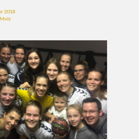
er 2018
 Molz