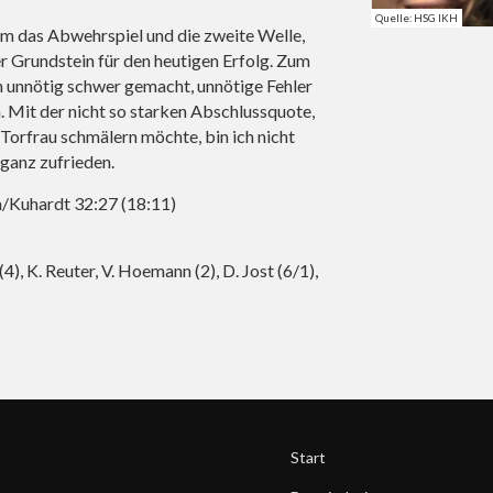
Quelle: HSG IKH
lem das Abwehrspiel und die zweite Welle,
er Grundstein für den heutigen Erfolg. Zum
n unnötig schwer gemacht, unnötige Fehler
 Mit der nicht so starken Abschlussquote,
 Torfrau schmälern möchte, bin ich nicht
 ganz zufrieden.
/Kuhardt 32:27 (18:11)
 (4), K. Reuter, V. Hoemann (2), D. Jost (6/1),
Start