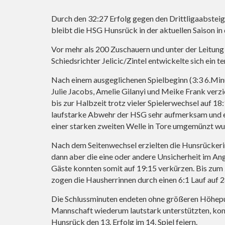
Durch den 32:27 Erfolg gegen den Drittligaabste
bleibt die HSG Hunsrück in der aktuellen Saison in
Vor mehr als 200 Zuschauern und unter der Leitun
Schiedsrichter Jelicic/Zintel entwickelte sich ein t
Nach einem ausgeglichenen Spielbeginn (3:3 6.Min
Julie Jacobs, Amelie Gilanyi und Meike Frank ver
bis zur Halbzeit trotz vieler Spielerwechsel auf 1
laufstarke Abwehr der HSG sehr aufmerksam und er
einer starken zweiten Welle in Tore umgemünzt wu
Nach dem Seitenwechsel erzielten die Hunsrückerinn
dann aber die eine oder andere Unsicherheit im An
Gäste konnten somit auf 19:15 verkürzen. Bis zum 
zogen die Hausherrinnen durch einen 6:1 Lauf auf 
Die Schlussminuten endeten ohne größeren Höhepun
Mannschaft wiederum lautstark unterstützten, k
Hunsrück den 13. Erfolg im 14. Spiel feiern.