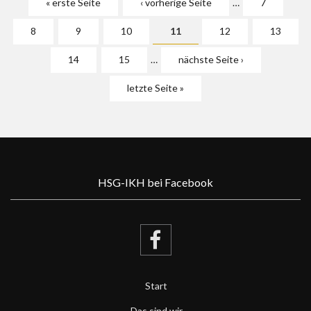
« erste Seite
‹ vorherige Seite
…
7
8
9
10
11
12
13
14
15
…
nächste Seite ›
letzte Seite »
HSG-IKH bei Facebook
Start
Das sind wir