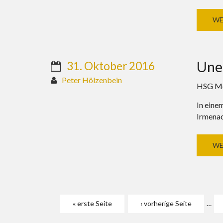
WE
Une
31. Oktober 2016
Peter Hölzenbein
HSG Mer
In eine
Irmenac
WE
Seiten
« erste Seite
‹ vorherige Seite
…