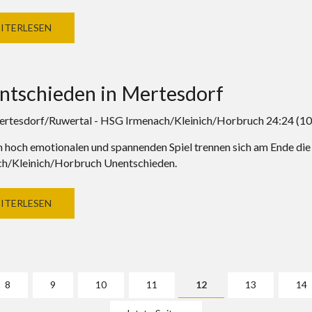
ITERLESEN
ntschieden in Mertesdorf
tesdorf/Ruwertal - HSG Irmenach/Kleinich/Horbruch 24:24 (10
m hoch emotionalen und spannenden Spiel trennen sich am Ende d
h/Kleinich/Horbruch Unentschieden.
ITERLESEN
8
9
10
11
12
13
14