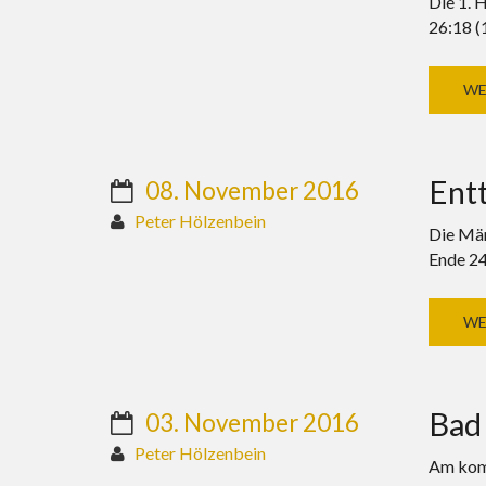
Die 1. 
26:18 (
WE
Ent
08. November 2016
Peter Hölzenbein
Die Män
Ende 24
WE
Bad 
03. November 2016
Peter Hölzenbein
Am komm