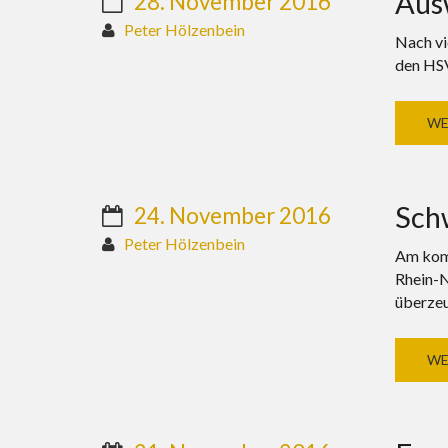
Aus
28. November 2016
Peter Hölzenbein
Nach vi
den HSV
WE
Sch
24. November 2016
Peter Hölzenbein
Am komm
Rhein-N
überzeu
WE