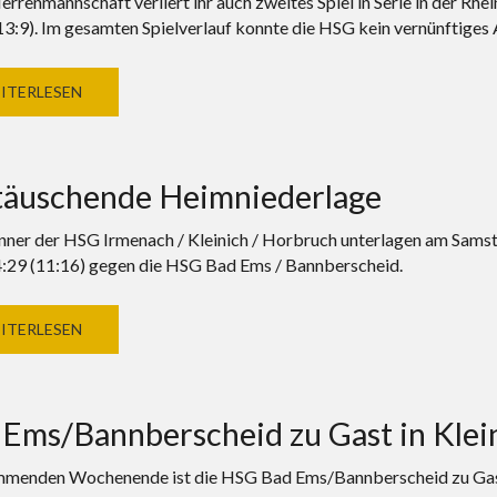
Herrenmannschaft verliert ihr auch zweites Spiel in Serie in der Rh
13:9). Im gesamten Spielverlauf konnte die HSG kein vernünftiges 
ITERLESEN
täuschende Heimniederlage
ner der HSG Irmenach / Kleinich / Horbruch unterlagen am Sams
:29 (11:16) gegen die HSG Bad Ems / Bannberscheid.
ITERLESEN
Ems/Bannberscheid zu Gast in Klei
enden Wochenende ist die HSG Bad Ems/Bannberscheid zu Gast in