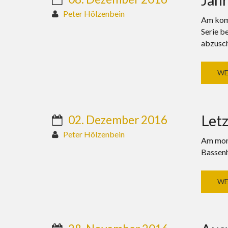
Peter Hölzenbein
Am komm
Serie b
abzusch
WE
Letz
02. Dezember 2016
Peter Hölzenbein
Am morg
Bassen
WE