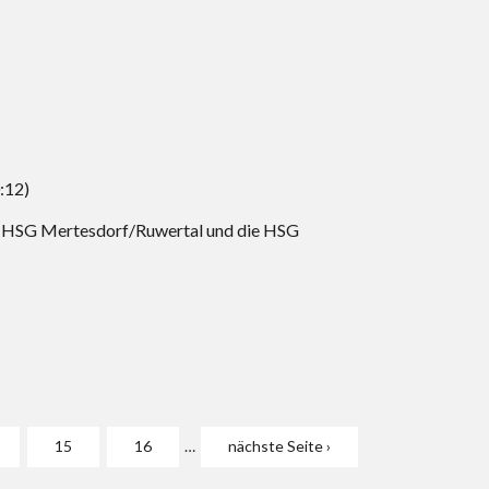
:12)
ie HSG Mertesdorf/Ruwertal und die HSG
15
16
…
nächste Seite ›