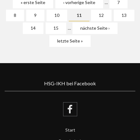
« erste Seite
‹ vorherige Seite
…
7
8
9
10
11
12
13
14
15
…
nächste Seite ›
letzte Seite »
HSG-IKH bei Facebook
Start