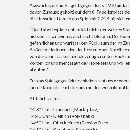
Auswärtsspiel an. Es geht gegen den VTV Mundenhe
davon Zuhause geholt) auf dem 8. Tabellenplatz de
die Hunsrück Damen das Spiel mit 27:24 für sich e
"Der Tabellenplatz entspricht nicht der wahren S
hiervon lassen wir uns auch nicht blenden. Der ko
gefährlichen und wurfstarken Rückraum der im Zu
Außenspielerinnen eine der besten Angriffsreihen d
von der sehr starken und clever agierenden Rück
körperlich und mental auf der Höhe sein und wolle
abrufen!"
Für das Spiel gegen Mundenheim steht uns wieder 
Gerne könnt ihr euch bei uns melden wenn ihr mitfa
Abfahrtszeiten:
14:30 Uhr - Irmenach (Marktplatz)
14:40 Uhr - Kleinich (Volksbank)
14:50 Uhr - Oberkleinich (Pension Bach)
15:10 Uhr - Kirchberg (Sägewerk)