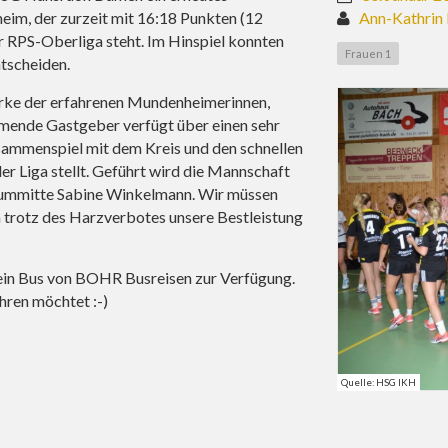
im, der zurzeit mit 16:18 Punkten (12
Ann-Kathrin
r RPS-Oberliga steht. Im Hinspiel konnten
Frauen 1
ntscheiden.
tärke der erfahrenen Mundenheimerinnen,
mmende Gastgeber verfügt über einen sehr
sammenspiel mit dem Kreis und den schnellen
er Liga stellt. Geführt wird die Mannschaft
raummitte Sabine Winkelmann. Wir müssen
n trotz des Harzverbotes unsere Bestleistung
ein Bus von BOHR Busreisen zur Verfügung.
hren möchtet :-)
Quelle: HSG IKH