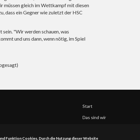
 wir müssen gleich im Wettkampf mit diesen
zu, dass ein Gegner wie zuletzt der HSC
t sein. "Wir werden schauen, was
kommt und uns dann, wenn nötig, im Spiel
bgesagt)
Start
Das sind wir
HSG Hunsrück
 und Funktion Cookies. Durch die Nutzung dieser Website
Kontakt