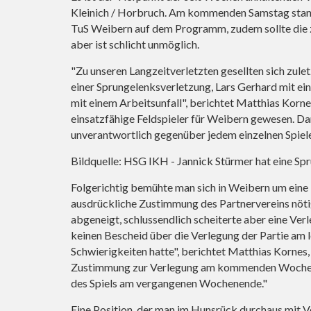
Kleinich / Horbruch. Am kommenden Samstag stand
TuS Weibern auf dem Programm, zudem sollte die z
aber ist schlicht unmöglich.
"Zu unseren Langzeitverletzten gesellten sich zule
einer Sprungelenksverletzung, Lars Gerhard mit ei
mit einem Arbeitsunfall", berichtet Matthias Kor
einsatzfähige Feldspieler für Weibern gewesen. Dam
unverantwortlich gegenüber jedem einzelnen Spiele
Bildquelle: HSG IKH - Jannick Stürmer hat eine S
Folgerichtig bemühte man sich in Weibern um eine k
ausdrückliche Zustimmung des Partnervereins nötig
abgeneigt, schlussendlich scheiterte aber eine Ve
keinen Bescheid über die Verlegung der Partie am 
Schwierigkeiten hatte", berichtet Matthias Kornes,
Zustimmung zur Verlegung am kommenden Wochene
des Spiels am vergangenen Wochenende."
Eine Position, der man im Hunsrück durchaus mit V