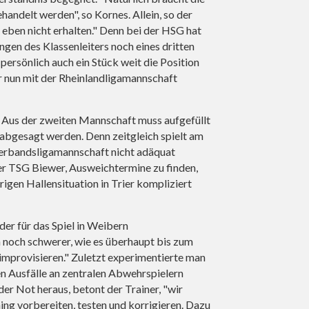
ehandelt werden", so Kornes. Allein, so der
 eben nicht erhalten." Denn bei der HSG hat
gen des Klassenleiters noch eines dritten
 persönlich auch ein Stück weit die Position
r nun mit der Rheinlandligamannschaft
Aus der zweiten Mannschaft muss aufgefüllt
 abgesagt werden. Denn zeitgleich spielt am
Verbandsligamannschaft nicht adäquat
er TSG Biewer, Ausweichtermine zu finden,
igen Hallensituation in Trier kompliziert
er für das Spiel in Weibern
 noch schwerer, wie es überhaupt bis zum
 improvisieren." Zuletzt experimentierte man
n Ausfälle an zentralen Abwehrspielern
er Not heraus, betont der Trainer, "wir
ning vorbereiten, testen und korrigieren. Dazu