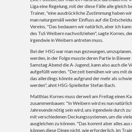
Liga eine Regelung, mit der diese Fälle alle gleich b
Trainer, "eine ausdrückliche Zustimmung haben wir
man naturgemäß weder Einfluss auf die Entscheidun
Vereins. "Das bedauern wir natürlich, aber ich kann
des TuS Weibern nachvollziehen", sagte Kornes, de
irgendwie in Weibern antreten muss.
Bei der HSG war man nun gezwungen, umzuplanen. 
werden, in der Folge musste deren Partie in Biewer
Samstag Abend die A-Jugend, kann also auch die 
aufgefüllt werden. "Derzeit bemühen wir uns mit d
das allerdings könnte aufgrund der mehr als schwier
werden", ahnt HSG-Spielleiter Stefan Bach.
Matthias Kornes muss derweil am Freitag einen Kad
zusammenbauen: "In Weibern wird es nun natürlich
Jahresende nötig sein wird, uns irgendwie durch zu
mit verschiedenen Deckungssystemen, um die viele
ausgleichen zu können. "Das kommt aber alles aus d
können diese Dinge nicht, wie erforderlich, im Trai