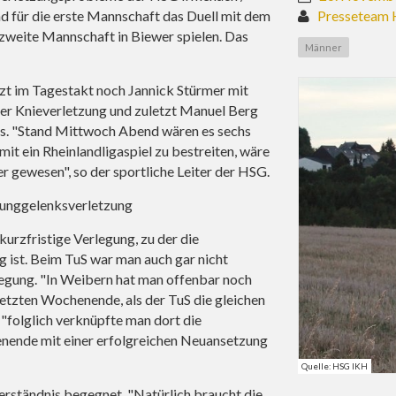
 für die erste Mannschaft das Duell mit dem
Presseteam 
weite Mannschaft in Biewer spielen. Das
Männer
tzt im Tagestakt noch Jannick Stürmer mit
ner Knieverletzung und zuletzt Manuel Berg
nes. "Stand Mittwoch Abend wären es sechs
it ein Rheinlandligaspiel zu bestreiten, wäre
r gewesen", so der sportliche Leiter der HSG.
prunggelenksverletzung
urzfristige Verlegung, zu der die
 ist. Beim TuS war man auch gar nicht
rlegung. "In Weibern hat man offenbar noch
letzten Wochenende, als der TuS die gleichen
 "folglich verknüpfte man dort die
nde mit einer erfolgreichen Neuansetzung
Quelle: HSG IKH
erständnis begegnet. "Natürlich braucht die