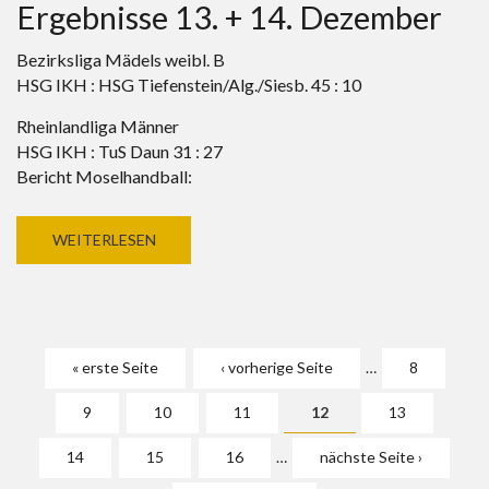
Ergebnisse 13. + 14. Dezember
Bezirksliga Mädels weibl. B
HSG IKH : HSG Tiefenstein/Alg./Siesb. 45 : 10
Rheinlandliga Männer
HSG IKH : TuS Daun 31 : 27
Bericht Moselhandball:
WEITERLESEN
Seiten
« erste Seite
‹ vorherige Seite
…
8
9
10
11
12
13
14
15
16
…
nächste Seite ›