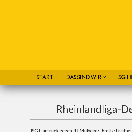
Direkt zum Inhalt
START
DAS SIND WIR
HSG-H
Rheinlandliga-De
JSG Hunsrück gegen JH Mülheim/Urmitz: Freitag, 2