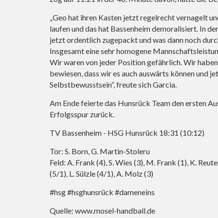
„Geo hat ihren Kasten jetzt regelrecht vernagelt 
laufen und das hat Bassenheim demoralisiert. In de
jetzt ordentlich zugepackt und was dann noch dur
Insgesamt eine sehr homogene Mannschaftsleistung
Wir waren von jeder Position gefährlich. Wir haben 
bewiesen, dass wir es auch auswärts können und jet
Selbstbewusstsein“, freute sich Garcia.
Am Ende feierte das Hunsrück Team den ersten Ausw
Erfolgsspur zurück.
TV Bassenheim - HSG Hunsrück 18:31 (10:12)
Tor: S. Born, G. Martin-Stoleru
Feld: A. Frank (4), S. Wies (3), M. Frank (1), K. Reut
(5/1), L. Sülzle (4/1), A. Molz (3)
#hsg #hsghunsrück #dameneins
Quelle:
www.mosel-handball.de