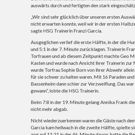
auswärts durch und fertigten den stark eingeschä
„Wir sind sehr glücklich über unseren ersten Auswä
nicht erwarten konnte, weil wir in der ersten Halbz
sagte HSG Trainerin Franzi Garcia.
Ausgeglichen verlief die erste Hälfte, in der die H
und 5:1 in der 7. Minute zurücklagen. Trainerin Fra
Torfrauen und ab diesem Zeitpunkt machte Geo Mar
Kasten und wurde nach Ansicht ihrer Trainerin zur
wurde Torfrau Sophie Born von ihrer Abwehr allein g
für sie schwer zu halten waren. Mit 16 Paraden un
Bassenheim dann schier zur Verzweiflung. Das war
gewann“, lobte die HSG Trainerin.
Beim 7:8 in der 19. Minute gelang Annika Frank di
nicht mehr abgab.
Nicht wiederzuerkennen waren die Gäste nach dem
Garcia kam hellwach in die zweite Hälfte, spielte si
zog auf 11:21 in der 46. Minute davon, hatte die 