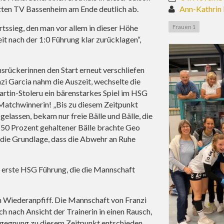
tzten TV Bassenheim am Ende deutlich ab.
Ann-Kathrin
rtssieg, den man vor allem in dieser Höhe
Frauen 1
eit nach der 1:0 Führung klar zurücklagen“,
unsrückerinnen den Start erneut verschliefen
nzi Garcia nahm die Auszeit, wechselte die
tin-Stoleru ein bärenstarkes Spiel im HSG
 Matchwinnerin! „Bis zu diesem Zeitpunkt
elassen, bekam nur freie Bälle und Bälle, die
d 50 Prozent gehaltener Bälle brachte Geo
 die Grundlage, dass die Abwehr an Ruhe
e erste HSG Führung, die die Mannschaft
 Wiederanpfiff. Die Mannschaft von Franzi
ch nach Ansicht der Trainerin in einen Rausch,
Begegnung zu diesem Zeitpunkt entschieden.