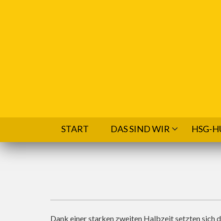
Direkt zum Inhalt
START
DAS SIND WIR
HSG-H
Dank einer starken zweiten Halbzeit setzten sich d