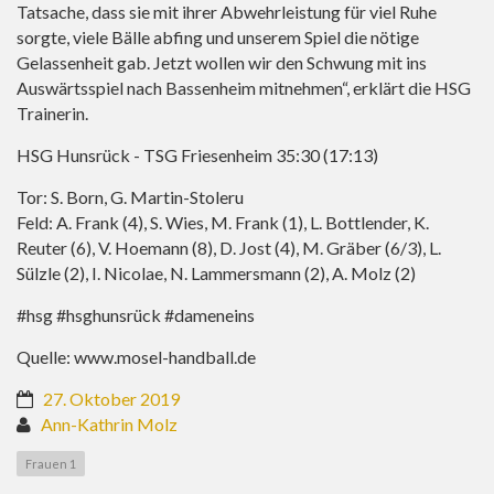
Tatsache, dass sie mit ihrer Abwehrleistung für viel Ruhe
sorgte, viele Bälle abfing und unserem Spiel die nötige
Gelassenheit gab. Jetzt wollen wir den Schwung mit ins
Auswärtsspiel nach Bassenheim mitnehmen“, erklärt die HSG
Trainerin.
HSG Hunsrück - TSG Friesenheim 35:30 (17:13)
Tor: S. Born, G. Martin-Stoleru
Feld: A. Frank (4), S. Wies, M. Frank (1), L. Bottlender, K.
Reuter (6), V. Hoemann (8), D. Jost (4), M. Gräber (6/3), L.
Sülzle (2), I. Nicolae, N. Lammersmann (2), A. Molz (2)
#hsg #hsghunsrück #dameneins
Quelle:
www.mosel-handball.de
27. Oktober 2019
Ann-Kathrin Molz
Frauen 1