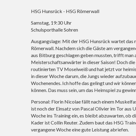
HSG Hunsrück - HSG Römerwall
Samstag, 19:30 Uhr
Schulsporthalle Sohren
Ausgangslage: Mit der HSG Hunsrück wartet das nä
Römerwall. Nachdem sich die Gäste am vergangen
aus Bitburg geschlagen geben mussten, trifft man
Meisterschaftsanwärter in dieser Saison! Doch di
routinierten TV Moselweiß und hat jetzt vor heimis
in dieser Woche darum, die Jungs wieder aufzubau
Wochenendes. Ich hoffe das gelingt und wir können
können. Das muss sein, um das Heimspiel zu gewin
Personal: Florin Nicolae fällt nach einem Muskelfa
ist noch der Einsatz von Pascal Olivier im Tor aus 
Woche ins Training ein, es bleibt abzuwarten, ob 
Kader ist Collin Reuter. Zudem baut das HSG Train
vergangene Woche eine gute Leistung abriefen.