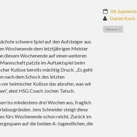
04. Septemb
Daniel Koch
Männer 1
chste schwere Spiel auf den Aufsteiger aus
en Wochenende dem letztjährigen Meister
 an diesem Wochenende auf einen weiteren
e Mannschaft patzte im Auftaktspiel beim
cher Kulisse bereits mächtig Druck. „Es geht
en nach dem Schock des letzten
 vor heimischer Kulisse das abrufen, was wir
nen“, ahnt HSG Coach Jochen Tatsch.
serriss mindestens drei Wochen aus, fraglich
Urlabusgründen. Jens Schneider steigt diese
dies fürs Wochenende schon reicht. Zurück im
ergespann auf die beiden A-Jugendlichen, die