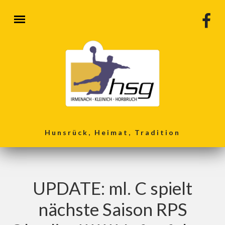
Direkt zum Inhalt
Hunsrück, Heimat, Tradition
UPDATE: ml. C spielt
nächste Saison RPS