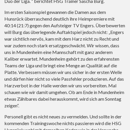
Duo der Liga. “ berichtet HSG Trainer Sascha Burg.
Im ersten Saisonspiel gewannen die Damen aus dem
Hunsrück überraschend deutlich ihre Heimpremiere mit
40:14 (21:7) gegen den Aufsteiger TV Engers. Überbewerten
will Burg das überlegende Auftaktspiel jedoch nicht: „Engers
war sichtlich nervös, kam mit dem Harz nicht zu Recht und
war zudem noch stark ersatzgeschwächt. Wir wissen, dass
uns in Mundenheim eine Mannschaft mit ganz anderem
Kaliber erwartet. Mundenheim gehört zu den erfahrensten
Teams der Liga und bringt eine Menge an Qualität auf die
Platte. Verbessern müssen wir uns sicher in der ersten Welle
und dürfen hier nicht so viele Passfehler produzieren. Auf das
Harzverbot in der Halle werden wir uns vorbereiten. Mal
schauen wie wir damit umgehen. Ob am Ende in Mundenheim
etwas Zählbares dabei herauskommt, wird sich am Sonntag
zeigen“.
Personell gibt es nicht neues zu vermelden. Und sollte in der
kommenden Trainingswoche nichts passieren wird die HSG
Hunsrück wohl mit demselben Kader wie in der Vorwoche