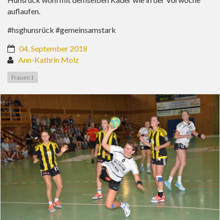
auflaufen.
#hsghunsrück #gemeinsamstark
04. September 2018
Ann-Kathrin Molz
Frauen 1