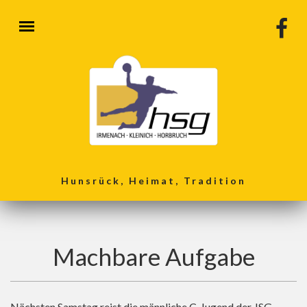
Direkt zum Inhalt
Hunsrück, Heimat, Tradition
Machbare Aufgabe
Nächsten Samstag reist die männliche C-Jugend der JSG