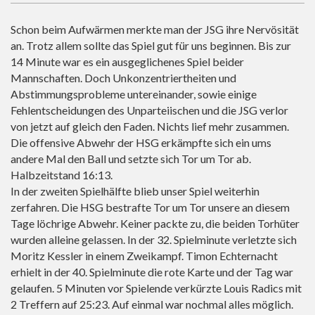
Schon beim Aufwärmen merkte man der JSG ihre Nervösität
an. Trotz allem sollte das Spiel gut für uns beginnen. Bis zur
14 Minute war es ein ausgeglichenes Spiel beider
Mannschaften. Doch Unkonzentriertheiten und
Abstimmungsprobleme untereinander, sowie einige
Fehlentscheidungen des Unparteiischen und die JSG verlor
von jetzt auf gleich den Faden. Nichts lief mehr zusammen.
Die offensive Abwehr der HSG erkämpfte sich ein ums
andere Mal den Ball und setzte sich Tor um Tor ab.
Halbzeitstand 16:13.
In der zweiten Spielhälfte blieb unser Spiel weiterhin
zerfahren. Die HSG bestrafte Tor um Tor unsere an diesem
Tage löchrige Abwehr. Keiner packte zu, die beiden Torhüter
wurden alleine gelassen. In der 32. Spielminute verletzte sich
Moritz Kessler in einem Zweikampf. Timon Echternacht
erhielt in der 40. Spielminute die rote Karte und der Tag war
gelaufen. 5 Minuten vor Spielende verkürzte Louis Radics mit
2 Treffern auf 25:23. Auf einmal war nochmal alles möglich.