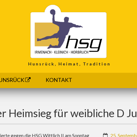
Hunsrück, Heimat, Tradition
UNSRÜCK
KONTAKT
er Heimsieg für weibliche D J
ierte gegen die HSG Wittlich II am Sonntag
25. Septemb