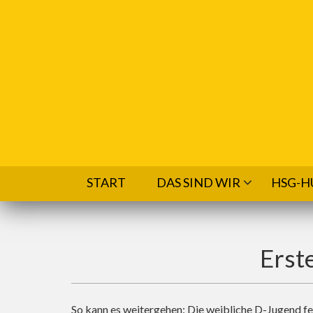
Direkt zum Inhalt
START
DAS SIND WIR
HSG-H
Erst
So kann es weitergehen: Die weibliche D-Jugend fe