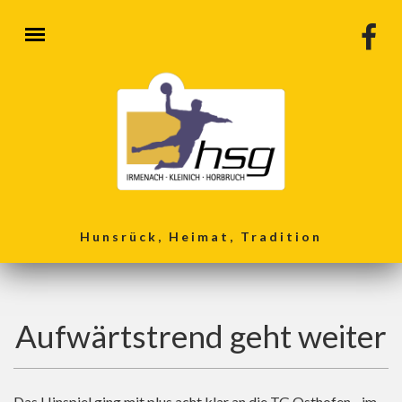
Direkt zum Inhalt
Hunsrück, Heimat, Tradition
Aufwärtstrend geht weiter
Das Hinspiel ging mit plus acht klar an die TG Osthofen - im