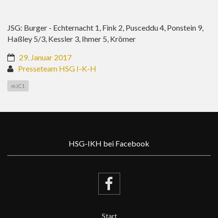
JSG: Burger - Echternacht 1, Fink 2, Pusceddu 4, Ponstein 9,
Haßley 5/3, Kessler 3, Ihmer 5, Krömer
29. Januar 2017
Presseteam HSG I-K-H
mJC1
HSG-IKH bei Facebook
Start